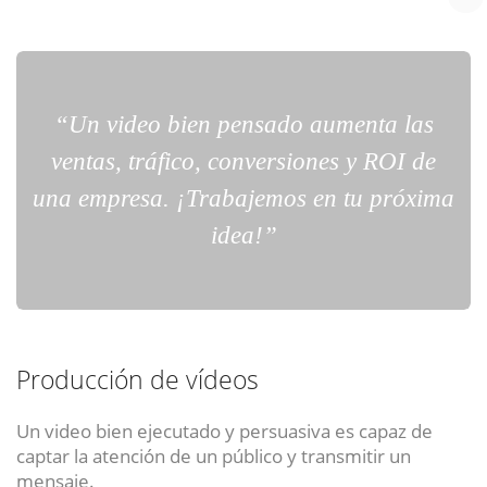
Reunión online
Nuestros ejecutivos le enviarán un correo electrónico con el enlace a
Chat Online
“Un video bien pensado aumenta las
Meet para la reunión online.
Cotización
Todos nuestros ejecutivos están fuera de línea. Complete el formulario
ventas, tráfico, conversiones y ROI de
¿Cuéntanos tu proyecto?
para enviarnos un correo electrónico con sus datos personales.
Complete el formulario y nos contactaremos a la brevedad.
una empresa. ¡Trabajemos en tu próxima
Todos nuestros ejecutivos están onlíne. Seleccione la forma de contacto
idea!”
que mas le acomoda.
Chat
Reunion
Producción de vídeos
Cotizacion
Un video bien ejecutado y persuasiva es capaz de
ENVIAR
ENVIAR
ENVIAR
captar la atención de un público y transmitir un
Contacto
mensaje.
Acepto
Acepto
Acepto
terminos y condiciones
terminos y condiciones
terminos y condiciones