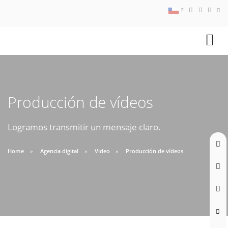
08:30 AM A 17:30 PM
ventas@webseo.cl
Producción de vídeos
09:30 AM A 18:30 PM
Logramos transmitir un mensaje claro.
soporte@webseo.cl
Home
Agencia digital
Video
Producción de vídeos
ABRIR TICKET