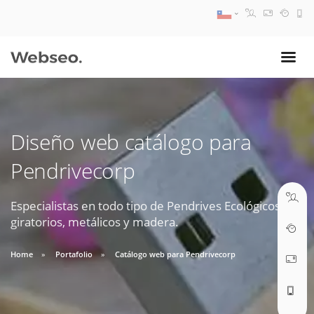
08:30 AM A 17:30 PM
ventas@webseo.cl
Diseño web catálogo para
09:30 AM A 18:30 PM
Pendrivecorp
soporte@webseo.cl
Especialistas en todo tipo de Pendrives Ecológicos,
giratorios, metálicos y madera.
ABRIR TICKET
Home
Portafolio
Catálogo web para Pendrivecorp
Reunión online
Nuestros ejecutivos le enviarán un correo electrónico con el enlace a