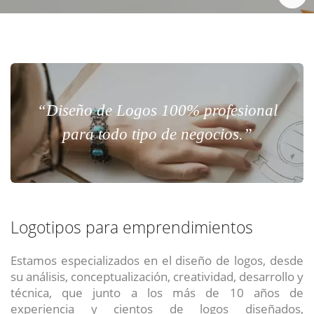
Chat Online
Meet para la reunión online.
Cotización
Todos nuestros ejecutivos están fuera de línea. Complete el formulario
para enviarnos un correo electrónico con sus datos personales.
Complete el formulario y nos contactaremos a la brevedad.
¿Cuéntanos tu proyecto?
Todos nuestros ejecutivos están onlíne. Seleccione la forma de
“Diseño de Logos 100% profesional
contacto que mas le acomoda.
para todo tipo de negocios.”
Chat
Reunion
Logotipos para emprendimientos
Cotizacion
Estamos especializados en el diseño de logos, desde
Contacto
ENVIAR
ENVIAR
ENVIAR
su análisis, conceptualización, creatividad, desarrollo y
técnica, que junto a los más de 10 años de
Acepto
Acepto
Acepto
terminos y condiciones
terminos y condiciones
terminos y condiciones
experiencia y cientos de logos diseñados,