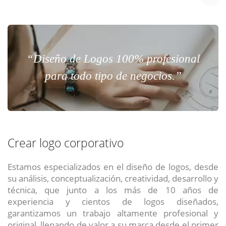
Chat Online
Meet para la reunión online.
Cotización
Todos nuestros ejecutivos están fuera de línea. Complete el formulario
para enviarnos un correo electrónico con sus datos personales.
Complete el formulario y nos contactaremos a la brevedad.
“Diseño de Logos 100% profesional
¿Cuéntanos tu proyecto?
para todo tipo de negocios.”
Todos nuestros ejecutivos están onlíne. Seleccione la forma de
contacto que mas le acomoda.
Chat
Crear logo corporativo
Reunion
Estamos especializados en el diseño de logos, desde
Cotizacion
su análisis, conceptualización, creatividad, desarrollo y
técnica, que junto a los más de 10 años de
Contacto
ENVIAR
ENVIAR
ENVIAR
experiencia y cientos de logos diseñados,
garantizamos un trabajo altamente profesional y
Acepto
Acepto
Acepto
terminos y condiciones
terminos y condiciones
terminos y condiciones
original, llenando de valor a su marca desde el primer