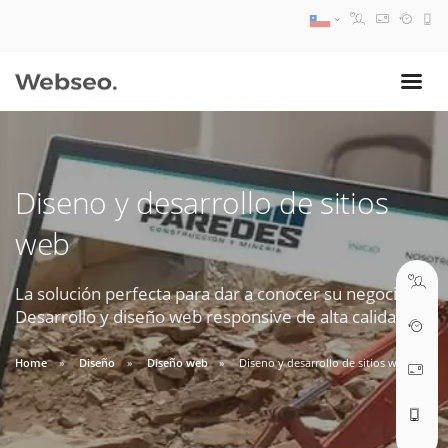
08:30 AM A 17:30 PM
ventas@webseo.cl
Diseno y desarrollo de sitios
09:30 AM A 18:30 PM
web
soporte@webseo.cl
La solución perfecta para dar a conocer su negocio.
Desarrollo y diseño web responsive de alta calidad.
ABRIR TICKET
Home
Diseño
Diseño web
Diseno y desarrollo de sitios web
Reunión online
Nuestros ejecutivos le enviarán un correo electrónico con el enlace a