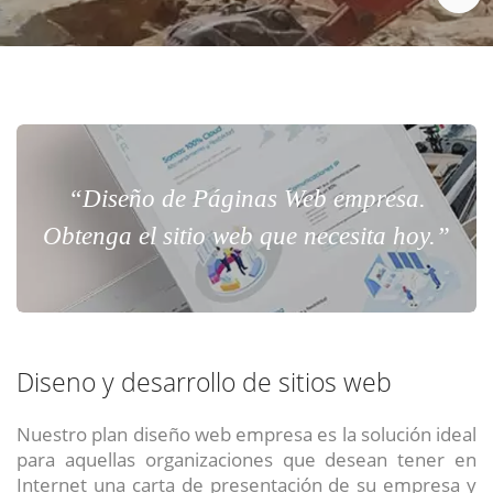
Chat Online
Meet para la reunión online.
Cotización
Todos nuestros ejecutivos están fuera de línea. Complete el formulario
para enviarnos un correo electrónico con sus datos personales.
Complete el formulario y nos contactaremos a la brevedad.
“Diseño de Páginas Web empresa.
Obtenga el sitio web que necesita hoy.”
Diseno y desarrollo de sitios web
ENVIAR
ENVIAR
ENVIAR
Nuestro plan diseño web empresa es la solución ideal
para aquellas organizaciones que desean tener en
Acepto
Acepto
Acepto
terminos y condiciones
terminos y condiciones
terminos y condiciones
Internet una carta de presentación de su empresa y