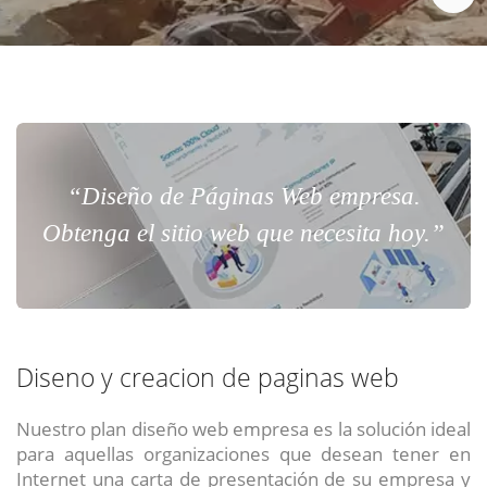
Chat Online
Meet para la reunión online.
Cotización
Todos nuestros ejecutivos están fuera de línea. Complete el formulario
para enviarnos un correo electrónico con sus datos personales.
Complete el formulario y nos contactaremos a la brevedad.
“Diseño de Páginas Web empresa.
Obtenga el sitio web que necesita hoy.”
Diseno y creacion de paginas web
ENVIAR
ENVIAR
ENVIAR
Nuestro plan diseño web empresa es la solución ideal
para aquellas organizaciones que desean tener en
Acepto
Acepto
Acepto
terminos y condiciones
terminos y condiciones
terminos y condiciones
Internet una carta de presentación de su empresa y