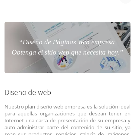
Chat Online
Meet para la reunión online.
Cotización
Todos nuestros ejecutivos están fuera de línea. Complete el formulario
para enviarnos un correo electrónico con sus datos personales.
Complete el formulario y nos contactaremos a la brevedad.
¿Cuéntanos tu proyecto?
“Diseño de Páginas Web empresa.
Todos nuestros ejecutivos están onlíne. Seleccione la forma de
Obtenga el sitio web que necesita hoy.”
contacto que mas le acomoda.
Chat
Reunion
Diseno de web
Cotizacion
Nuestro plan diseño web empresa es la solución ideal
para aquellas organizaciones que desean tener en
Contacto
ENVIAR
ENVIAR
ENVIAR
Internet una carta de presentación de su empresa y
auto administrar parte del contenido de su sitio, ya
Acepto
Acepto
Acepto
terminos y condiciones
terminos y condiciones
terminos y condiciones
sean sus productos, servicios, galería de imágenes,