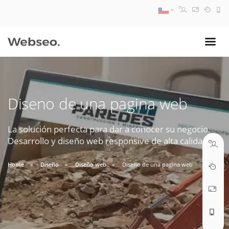
08:30 AM A 17:30 PM
ventas@webseo.cl
Diseno de una pagina web
09:30 AM A 18:30 PM
soporte@webseo.cl
La solución perfecta para dar a conocer su negocio.
Desarrollo y diseño web responsive de alta calidad.
Home
Diseño
Diseño web
Diseno de una pagina web
ABRIR TICKET
Reunión online
Nuestros ejecutivos le enviarán un correo electrónico con el enlace a