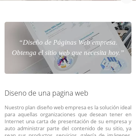
Chat Online
Meet para la reunión online.
Cotización
Todos nuestros ejecutivos están fuera de línea. Complete el formulario
para enviarnos un correo electrónico con sus datos personales.
Complete el formulario y nos contactaremos a la brevedad.
“Diseño de Páginas Web empresa.
Obtenga el sitio web que necesita hoy.”
Diseno de una pagina web
Nuestro plan diseño web empresa es la solución ideal
para aquellas organizaciones que desean tener en
ENVIAR
ENVIAR
ENVIAR
Internet una carta de presentación de su empresa y
auto administrar parte del contenido de su sitio, ya
Acepto
Acepto
Acepto
terminos y condiciones
terminos y condiciones
terminos y condiciones
sean sus productos, servicios, galería de imágenes,