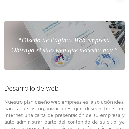
Chat Online
Meet para la reunión online.
Cotización
Todos nuestros ejecutivos están fuera de línea. Complete el formulario
para enviarnos un correo electrónico con sus datos personales.
Complete el formulario y nos contactaremos a la brevedad.
“Diseño de Páginas Web empresa.
Obtenga el sitio web que necesita hoy.”
Desarrollo de web
Nuestro plan diseño web empresa es la solución ideal
para aquellas organizaciones que desean tener en
ENVIAR
ENVIAR
ENVIAR
Internet una carta de presentación de su empresa y
auto administrar parte del contenido de su sitio, ya
Acepto
Acepto
Acepto
terminos y condiciones
terminos y condiciones
terminos y condiciones
sean sus productos, servicios, galería de imágenes,