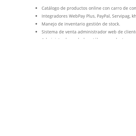
Catálogo de productos online con carro de co
Integradores WebPay Plus, PayPal, Servipag, k
Manejo de inventario gestión de stock.
Sistema de venta administrador web de client
Administrador web de catálogo, productos y c
Posicionamos su sitio web en las primeras pos
Servicio de web hosting de acuerdo a sus nec
Atención y servicio personalizado.
Solicitar cotización ↗