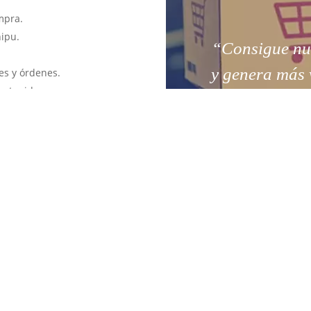
mpra.
hipu.
“Consigue nuev
y genera más 
es y órdenes.
ontenido.
iciones de Google.
esidades.