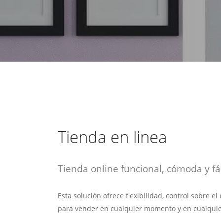
estrategia de
¡COTIZA AQUÍ!
DESDE $15 UF.
HABLAR CON EJECUTIVO
marketing digital.
DESDE $300 UF.
ASESORATE POR UN EXPERTO
Tienda en linea
Tienda online funcional, cómoda y fác
Esta solución ofrece flexibilidad, control sobre e
para vender en cualquier momento y en cualquie