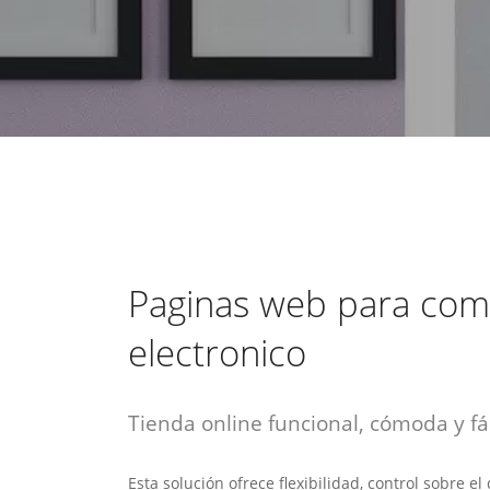
estrategia de
¡COTIZA AQUÍ!
DESDE $15 UF.
HABLAR CON EJECUTIVO
marketing digital.
DESDE $300 UF.
ASESORATE POR UN EXPERTO
Paginas web para com
electronico
Tienda online funcional, cómoda y fác
Esta solución ofrece flexibilidad, control sobre e