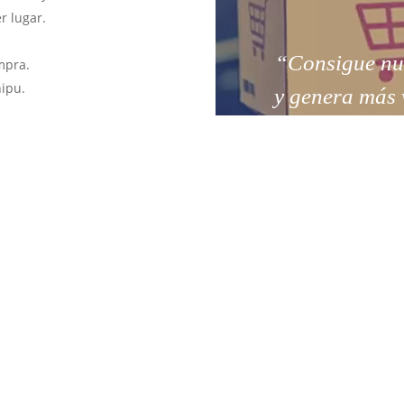
r lugar.
“Consigue nuev
mpra.
hipu.
y genera más 
es y órdenes.
ontenido.
iciones de Google.
esidades.