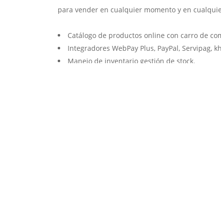
para vender en cualquier momento y en cualquie
Catálogo de productos online con carro de co
Integradores WebPay Plus, PayPal, Servipag, k
Manejo de inventario gestión de stock.
Sistema de venta administrador web de client
Administrador web de catálogo, productos y c
Posicionamos su sitio web en las primeras pos
Servicio de web hosting de acuerdo a sus nec
Atención y servicio personalizado.
Solicitar cotización ↗