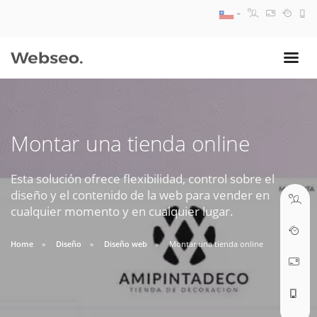
08:30 AM A 17:30 PM
ventas@webseo.cl
Montar una tienda online
09:30 AM A 18:30 PM
soporte@webseo.cl
Esta solución ofrece flexibilidad, control sobre el
diseño y el contenido de la web para vender en
cualquier momento y en cualquier lugar.
Home
Diseño
Diseño web
Montar una tienda online
ABRIR TICKET
Reunión online
Nuestros ejecutivos le enviarán un correo electrónico con el enlace a