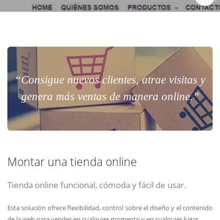
Chat Online
Meet para la reunión online.
Cotización
Todos nuestros ejecutivos están fuera de línea. Complete el formulario
para enviarnos un correo electrónico con sus datos personales.
Complete el formulario y nos contactaremos a la brevedad.
¿Cuéntanos tu proyecto?
Todos nuestros ejecutivos están onlíne. Seleccione la forma de
“Consigue nuevos clientes, atrae visitas y
contacto que mas le acomoda.
genera más ventas de manera online.”
Chat
Reunion
Montar una tienda online
Cotizacion
Tienda online funcional, cómoda y fácil de usar.
Contacto
ENVIAR
ENVIAR
ENVIAR
Esta solución ofrece flexibilidad, control sobre el diseño y el contenido
Acepto
Acepto
Acepto
terminos y condiciones
terminos y condiciones
terminos y condiciones
de la web para vender en cualquier momento y en cualquier lugar.