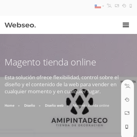
08:30 AM A 17:30 PM
ventas@webseo.cl
Magento tienda online
09:30 AM A 18:30 PM
soporte@webseo.cl
Esta solución ofrece flexibilidad, control sobre el
diseño y el contenido de la web para vender en
cualquier momento y en cualquier lugar.
Home
Diseño
Diseño web
Magento tienda online
ABRIR TICKET
Reunión online
Nuestros ejecutivos le enviarán un correo electrónico con el enlace a