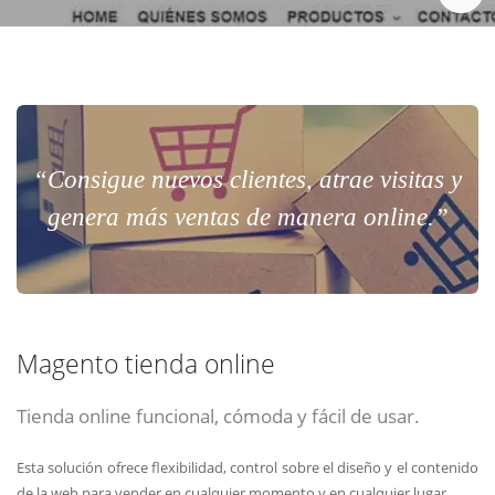
Chat Online
Meet para la reunión online.
Cotización
Todos nuestros ejecutivos están fuera de línea. Complete el formulario
para enviarnos un correo electrónico con sus datos personales.
Complete el formulario y nos contactaremos a la brevedad.
“Consigue nuevos clientes, atrae visitas y
genera más ventas de manera online.”
Magento tienda online
Tienda online funcional, cómoda y fácil de usar.
ENVIAR
ENVIAR
ENVIAR
Esta solución ofrece flexibilidad, control sobre el diseño y el contenido
Acepto
Acepto
Acepto
terminos y condiciones
terminos y condiciones
terminos y condiciones
de la web para vender en cualquier momento y en cualquier lugar.