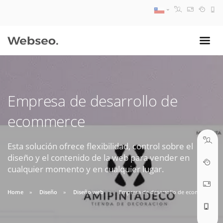
08:30 AM A 17:30 PM
ventas@webseo.cl
Empresa de desarrollo de
09:30 AM A 18:30 PM
ecommerce
soporte@webseo.cl
Esta solución ofrece flexibilidad, control sobre el
diseño y el contenido de la web para vender en
cualquier momento y en cualquier lugar.
ABRIR TICKET
Home
Diseño
Diseño web
Empresa de desarrollo de ecommerce
Reunión online
Nuestros ejecutivos le enviarán un correo electrónico con el enlace a