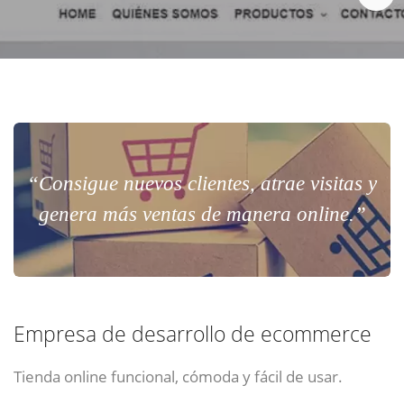
Chat Online
Meet para la reunión online.
Cotización
Todos nuestros ejecutivos están fuera de línea. Complete el formulario
para enviarnos un correo electrónico con sus datos personales.
Complete el formulario y nos contactaremos a la brevedad.
“Consigue nuevos clientes, atrae visitas y
genera más ventas de manera online.”
Empresa de desarrollo de ecommerce
ENVIAR
ENVIAR
ENVIAR
Tienda online funcional, cómoda y fácil de usar.
Acepto
Acepto
Acepto
terminos y condiciones
terminos y condiciones
terminos y condiciones