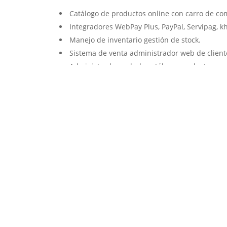
Catálogo de productos online con carro de co
Integradores WebPay Plus, PayPal, Servipag, k
Manejo de inventario gestión de stock.
Sistema de venta administrador web de client
Administrador web de catálogo, productos y c
Posicionamos su sitio web en las primeras pos
Servicio de web hosting de acuerdo a sus nec
Atención y servicio personalizado.
Solicitar cotización ↗