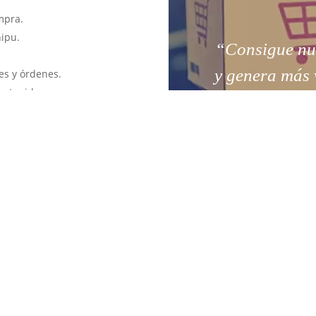
mpra.
hipu.
“Consigue nuev
y genera más 
es y órdenes.
ontenido.
iciones de Google.
esidades.