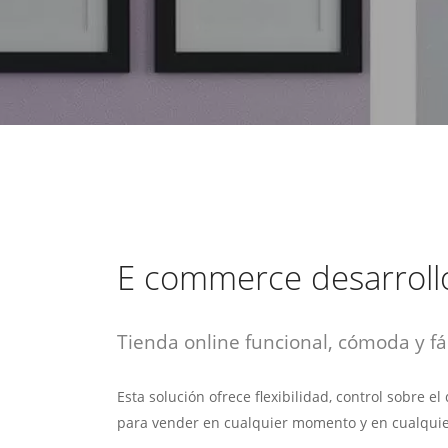
estrategia de
¡COTIZA AQUÍ!
DESDE $15 UF.
HABLAR CON EJECUTIVO
marketing digital.
DESDE $300 UF.
ASESORATE POR UN EXPERTO
E commerce desarroll
Tienda online funcional, cómoda y fác
Esta solución ofrece flexibilidad, control sobre e
para vender en cualquier momento y en cualquie