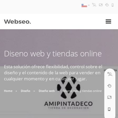
08:30 AM A 17:30 PM
ventas@webseo.cl
Diseno web y tiendas online
09:30 AM A 18:30 PM
soporte@webseo.cl
Esta solución ofrece flexibilidad, control sobre el
diseño y el contenido de la web para vender en
cualquier momento y en cualquier lugar.
Home
Diseño
Diseño web
Diseno web y tiendas online
ABRIR TICKET
Reunión online
Nuestros ejecutivos le enviarán un correo electrónico con el enlace a