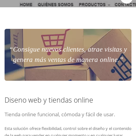
Chat Online
Meet para la reunión online.
Cotización
Todos nuestros ejecutivos están fuera de línea. Complete el formulario
para enviarnos un correo electrónico con sus datos personales.
Complete el formulario y nos contactaremos a la brevedad.
“Consigue nuevos clientes, atrae visitas y
genera más ventas de manera online.”
Diseno web y tiendas online
Tienda online funcional, cómoda y fácil de usar.
ENVIAR
ENVIAR
ENVIAR
Esta solución ofrece flexibilidad, control sobre el diseño y el contenido
Acepto
Acepto
Acepto
terminos y condiciones
terminos y condiciones
terminos y condiciones
de la web para vender en cualquier momento y en cualquier lugar.