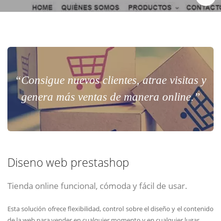
Chat Online
Meet para la reunión online.
Cotización
Todos nuestros ejecutivos están fuera de línea. Complete el formulario
para enviarnos un correo electrónico con sus datos personales.
Complete el formulario y nos contactaremos a la brevedad.
“Consigue nuevos clientes, atrae visitas y
genera más ventas de manera online.”
Diseno web prestashop
Tienda online funcional, cómoda y fácil de usar.
ENVIAR
ENVIAR
ENVIAR
Esta solución ofrece flexibilidad, control sobre el diseño y el contenido
Acepto
Acepto
Acepto
terminos y condiciones
terminos y condiciones
terminos y condiciones
de la web para vender en cualquier momento y en cualquier lugar.