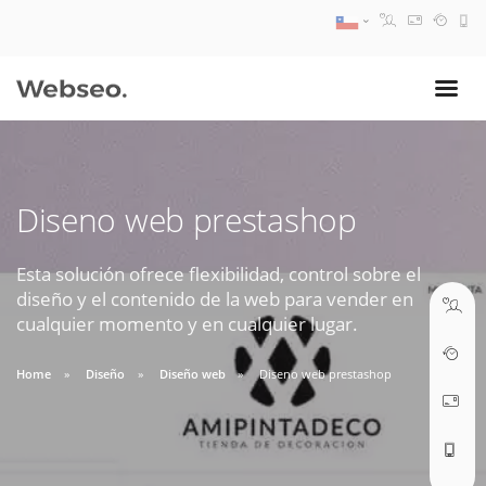
08:30 AM A 17:30 PM
ventas@webseo.cl
Diseno web prestashop
09:30 AM A 18:30 PM
soporte@webseo.cl
Esta solución ofrece flexibilidad, control sobre el
diseño y el contenido de la web para vender en
cualquier momento y en cualquier lugar.
Home
Diseño
Diseño web
Diseno web prestashop
ABRIR TICKET
Reunión online
Nuestros ejecutivos le enviarán un correo electrónico con el enlace a