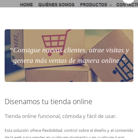
Chat Online
Meet para la reunión online.
Cotización
Todos nuestros ejecutivos están fuera de línea. Complete el formulario
para enviarnos un correo electrónico con sus datos personales.
Complete el formulario y nos contactaremos a la brevedad.
“Consigue nuevos clientes, atrae visitas y
genera más ventas de manera online.”
Disenamos tu tienda online
Tienda online funcional, cómoda y fácil de usar.
ENVIAR
ENVIAR
ENVIAR
Esta solución ofrece flexibilidad, control sobre el diseño y el contenido
Acepto
Acepto
Acepto
terminos y condiciones
terminos y condiciones
terminos y condiciones
de la web para vender en cualquier momento y en cualquier lugar.