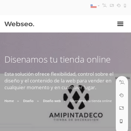
08:30 AM A 17:30 PM
ventas@webseo.cl
Disenamos tu tienda online
09:30 AM A 18:30 PM
soporte@webseo.cl
Esta solución ofrece flexibilidad, control sobre el
diseño y el contenido de la web para vender en
cualquier momento y en cualquier lugar.
Home
Diseño
Diseño web
Disenamos tu tienda online
ABRIR TICKET
Reunión online
Nuestros ejecutivos le enviarán un correo electrónico con el enlace a