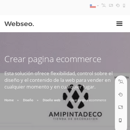
08:30 AM A 17:30 PM
ventas@webseo.cl
Crear pagina ecommerce
09:30 AM A 18:30 PM
soporte@webseo.cl
Esta solución ofrece flexibilidad, control sobre el
diseño y el contenido de la web para vender en
cualquier momento y en cualquier lugar.
Home
Diseño
Diseño web
Crear pagina ecommerce
ABRIR TICKET
Reunión online
Nuestros ejecutivos le enviarán un correo electrónico con el enlace a