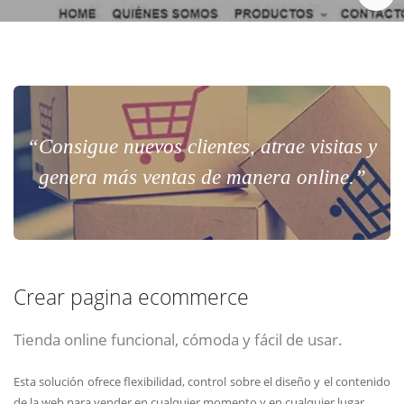
Chat Online
Meet para la reunión online.
Cotización
Todos nuestros ejecutivos están fuera de línea. Complete el formulario
para enviarnos un correo electrónico con sus datos personales.
Complete el formulario y nos contactaremos a la brevedad.
“Consigue nuevos clientes, atrae visitas y
genera más ventas de manera online.”
Crear pagina ecommerce
Tienda online funcional, cómoda y fácil de usar.
ENVIAR
ENVIAR
ENVIAR
Esta solución ofrece flexibilidad, control sobre el diseño y el contenido
Acepto
Acepto
Acepto
terminos y condiciones
terminos y condiciones
terminos y condiciones
de la web para vender en cualquier momento y en cualquier lugar.