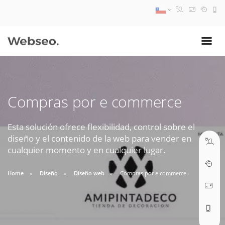
08:30 AM A 17:30 PM
ventas@webseo.cl
Compras por e commerce
09:30 AM A 18:30 PM
soporte@webseo.cl
Esta solución ofrece flexibilidad, control sobre el
diseño y el contenido de la web para vender en
cualquier momento y en cualquier lugar.
Home
Diseño
Diseño web
Compras por e commerce
ABRIR TICKET
Reunión online
Nuestros ejecutivos le enviarán un correo electrónico con el enlace a