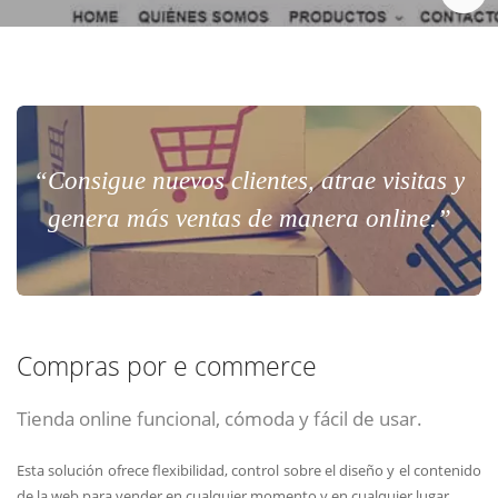
Chat Online
Meet para la reunión online.
Cotización
Todos nuestros ejecutivos están fuera de línea. Complete el formulario
para enviarnos un correo electrónico con sus datos personales.
Complete el formulario y nos contactaremos a la brevedad.
“Consigue nuevos clientes, atrae visitas y
genera más ventas de manera online.”
Compras por e commerce
Tienda online funcional, cómoda y fácil de usar.
ENVIAR
ENVIAR
ENVIAR
Esta solución ofrece flexibilidad, control sobre el diseño y el contenido
Acepto
Acepto
Acepto
terminos y condiciones
terminos y condiciones
terminos y condiciones
de la web para vender en cualquier momento y en cualquier lugar.