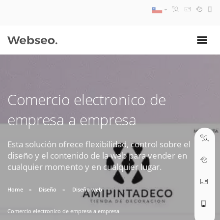
08:30 AM A 17:30 PM
ventas@webseo.cl
Comercio electronico de
09:30 AM A 18:30 PM
empresa a empresa
soporte@webseo.cl
Esta solución ofrece flexibilidad, control sobre el
diseño y el contenido de la web para vender en
cualquier momento y en cualquier lugar.
ABRIR TICKET
Home
Diseño
Diseño web
Reunión online
Comercio electronico de empresa a empresa
Nuestros ejecutivos le enviarán un correo electrónico con el enlace a