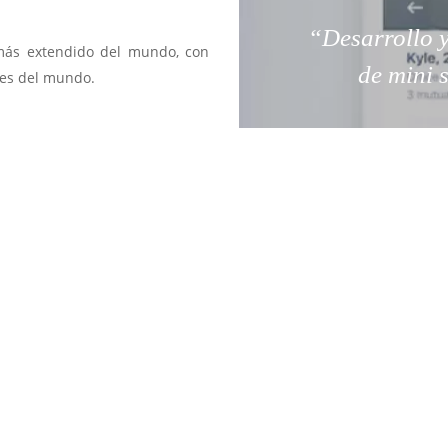
“Desarrollo y
 más extendido del mundo, con
de mini 
ses del mundo.
iones y más de 400 millones de
a a su cuenta para hacer pagos
ma en código HTML5 permite que
 cualquier dispositivo, ya sea
n ordenador.