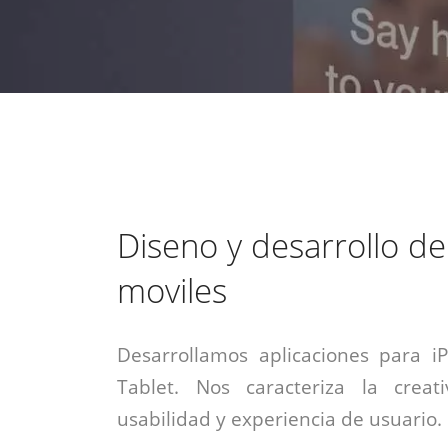
estrategia de
¡COTIZA AQUÍ!
DESDE $15 UF.
HABLAR CON EJECUTIVO
marketing digital.
DESDE $300 UF.
ASESORATE POR UN EXPERTO
Diseno y desarrollo de
moviles
Desarrollamos aplicaciones para i
Tablet. Nos caracteriza la creati
usabilidad y experiencia de usuario.