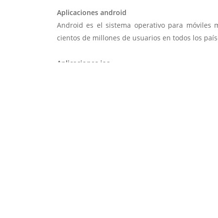
Aplicaciones android
Android es el sistema operativo para móviles
cientos de millones de usuarios en todos los paí
Aplicaciones ios
La App Store posee más de 1 millón de aplicac
usuarios tienen su tarjeta de crédito asociad
directos.
Multiplataforma
El desarrollo de una aplicación multiplatafor
con un solo desarrollo se pueda ejecutar desde
Android, iPhone, Windows Phone, Blackberry o u
Solicitar cotización ↗