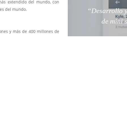
 más extendido del mundo, con
ses del mundo.
“Desarrollo y
de mini 
iones y más de 400 millones de
a a su cuenta para hacer pagos
ma en código HTML5 permite que
 cualquier dispositivo, ya sea
n ordenador.