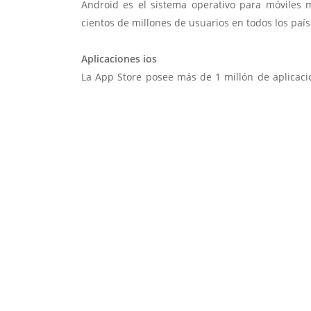
Android es el sistema operativo para móviles
cientos de millones de usuarios en todos los paí
Aplicaciones ios
La App Store posee más de 1 millón de aplicac
usuarios tienen su tarjeta de crédito asociad
directos.
Multiplataforma
El desarrollo de una aplicación multiplatafor
con un solo desarrollo se pueda ejecutar desde
Android, iPhone, Windows Phone, Blackberry o u
Solicitar cotización ↗