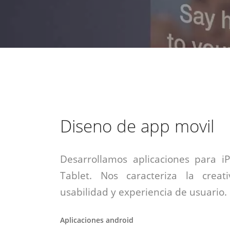
estrategia de
¡COTIZA AQUÍ!
DESDE $15 UF.
HABLAR CON EJECUTIVO
marketing digital.
DESDE $300 UF.
ASESORATE POR UN EXPERTO
Diseno de app movil
Desarrollamos aplicaciones para i
Tablet. Nos caracteriza la creati
usabilidad y experiencia de usuario.
Aplicaciones android