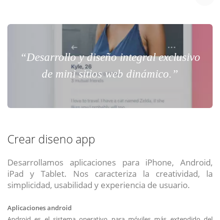
Chat Online
Meet para la reunión online.
Cotización
Todos nuestros ejecutivos están fuera de línea. Complete el formulario
para enviarnos un correo electrónico con sus datos personales.
Complete el formulario y nos contactaremos a la brevedad.
“Desarrollo y diseño integral exclusivo
de mini sitios web dinámico.”
Crear diseno app
Desarrollamos aplicaciones para iPhone, Android,
iPad y Tablet. Nos caracteriza la creatividad, la
simplicidad, usabilidad y experiencia de usuario.
ENVIAR
ENVIAR
ENVIAR
Aplicaciones android
Acepto
Acepto
Acepto
terminos y condiciones
terminos y condiciones
terminos y condiciones
Android es el sistema operativo para móviles más extendido del