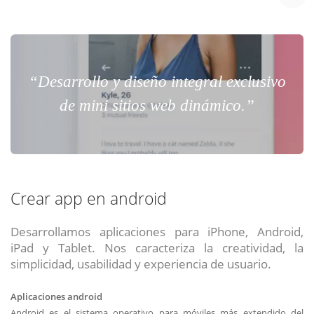
Chat Online
Meet para la reunión online.
Cotización
Todos nuestros ejecutivos están fuera de línea. Complete el formulario
para enviarnos un correo electrónico con sus datos personales.
Complete el formulario y nos contactaremos a la brevedad.
“Desarrollo y diseño integral exclusivo
de mini sitios web dinámico.”
Crear app en android
Desarrollamos aplicaciones para iPhone, Android,
iPad y Tablet. Nos caracteriza la creatividad, la
simplicidad, usabilidad y experiencia de usuario.
ENVIAR
ENVIAR
ENVIAR
Aplicaciones android
Acepto
Acepto
Acepto
terminos y condiciones
terminos y condiciones
terminos y condiciones
Android es el sistema operativo para móviles más extendido del