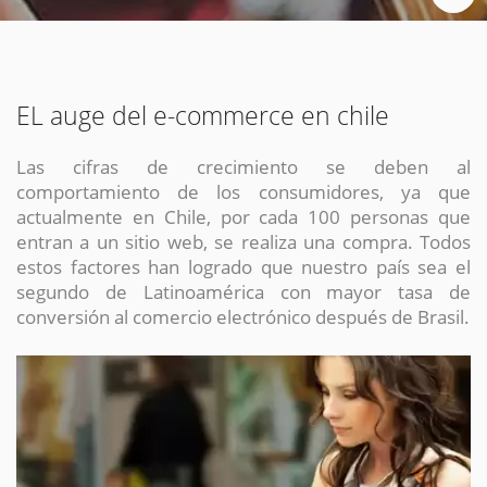
Chat Online
Meet para la reunión online.
Cotización
Todos nuestros ejecutivos están fuera de línea. Complete el formulario
para enviarnos un correo electrónico con sus datos personales.
Complete el formulario y nos contactaremos a la brevedad.
EL auge del e-commerce en chile
Las cifras de crecimiento se deben al
comportamiento de los consumidores, ya que
actualmente en Chile, por cada 100 personas que
entran a un sitio web, se realiza una compra. Todos
estos factores han logrado que nuestro país sea el
segundo de Latinoamérica con mayor tasa de
conversión al comercio electrónico después de Brasil.
ENVIAR
ENVIAR
ENVIAR
Acepto
Acepto
Acepto
terminos y condiciones
terminos y condiciones
terminos y condiciones