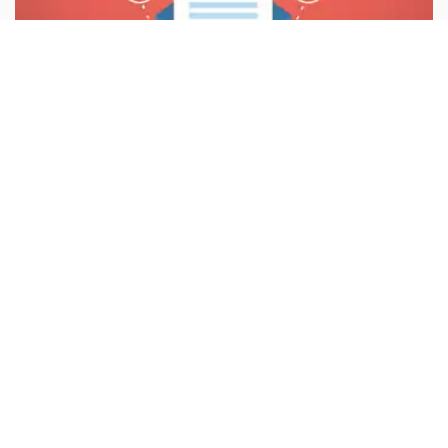
¿Cuéntanos tu proyecto?
Todos nuestros ejecutivos están onlíne. Seleccione la forma de
contacto que mas le acomoda.
Antes de nada:
Olvídate de los que dicen que las campañas de correo
no tienen futuro y están en franca decadencia. Solo las campañas mal
Chat
planteadas y mal diseñadas se ven abocadas al fracaso. ¿Sabías que el
10 % de las transacciones de e-commerce se consiguen gracias al envío
Reunion
de correos? No importa qué vendas: si quieres tener éxito en Internet,
debes conocer y entender las bondades del mailing. Sencillez, rapidez,
Cotizacion
resultados inmediatos y analizables… con tantas ventajas, las buenas
campañas de correo están lejos de desaparecer. Con estos diez trucos,
Contacto
acertarás seguro.
El objetivo:
Es la base de toda tu campaña. Empieza comprobando la
calidad de tu base de datos: verifica que las direcciones se han
obtenido legalmente, que no hay faltas de ortografía y que aparecen
el nombre y los apellidos del destinatario. Rechaza por sistema las