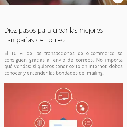
Chat Online
Meet para la reunión online.
Cotización
Todos nuestros ejecutivos están fuera de línea. Complete el formulario
para enviarnos un correo electrónico con sus datos personales.
Complete el formulario y nos contactaremos a la brevedad.
Diez pasos para crear las mejores
campañas de correo
El 10 % de las transacciones de e-commerce se
consiguen gracias al envío de correos, No importa
qué vendas: si quieres tener éxito en Internet, debes
conocer y entender las bondades del mailing.
ENVIAR
ENVIAR
ENVIAR
Acepto
Acepto
Acepto
terminos y condiciones
terminos y condiciones
terminos y condiciones