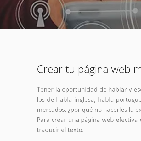
estrategia de
¡COTIZA AQUÍ!
DESDE $15 UF.
HABLAR CON EJECUTIVO
marketing digital.
DESDE $300 UF.
ASESORATE POR UN EXPERTO
Crear tu página web m
Tener la oportunidad de hablar y es
los de habla inglesa, habla portugue
mercados, ¿por qué no hacerles la ex
Para crear una página web efectiv
traducir el texto.