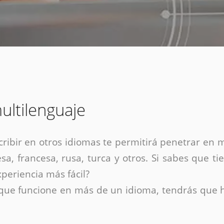
Diseño web mini sitios
Estrategia de marca
Next Cloud
Aplicaciones moviles
Identidad de marca
APP web móviles
Diseño de logo
Integración Webpay Plus
Directrices de la marca
Mantención Web
Redacción de textos
Directrices de voz
Rebranding
ultilenguaje
Fotografía / Dirección
Diseño infográfico
cribir en otros idiomas te permitirá penetrar en
sa, francesa, rusa, turca y otros. Si sabes que t
periencia más fácil?
a que funcione en más de un idioma, tendrás que