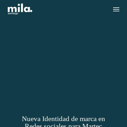
Skip
Menu
to
main
content
Nueva Identidad de marca en
Redes sociales para Martec