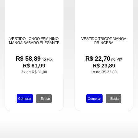
MODA
FITNESS
MODA
GRIFE
MODA
INFANTIL
MODA
INTIMA
MODA
VESTIDO LONGO FEMININO
VESTIDO TRICOT MANGA
INVERNO
MANGA BABADO ELEGANTE
PRINCESA
MODA
R$ 58,89
R$ 22,70
no PIX
no PIX
MASCULINA
R$ 61,99
R$ 23,89
de
de
2x
R$ 31,00
1x
R$ 23,89
MODA
PLUS
SIZE