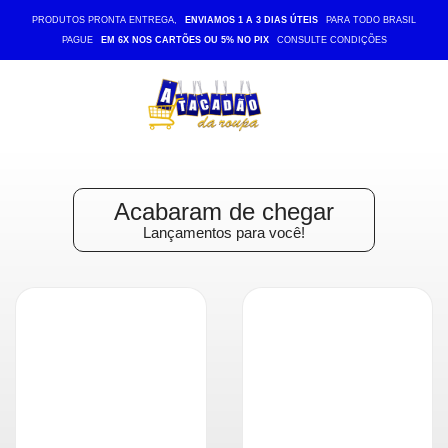
PRODUTOS PRONTA ENTREGA,
ENVIAMOS 1 A 3 DIAS ÚTEIS
PARA TODO BRASIL
PAGUE
EM 6X NOS CARTÕES OU 5% NO PIX
CONSULTE CONDIÇÕES
Entrar
Cadastrar
INÍCIO
ACESSÓRIOS
MODA
BEBÊ
Acabaram de chegar
MODA
Lançamentos para você!
EVANGÉLICA
MODA
FEMININA