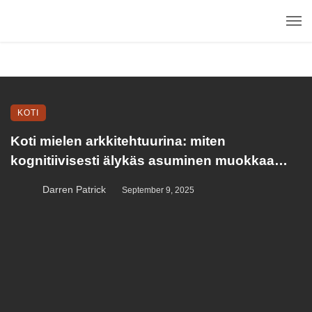
KOTI
Koti mielen arkkitehtuurina: miten
kognitiivisesti älykäs asuminen muokkaa
suorituskykyä, palautumista ja tunne-elämää
Darren Patrick
September 9, 2025