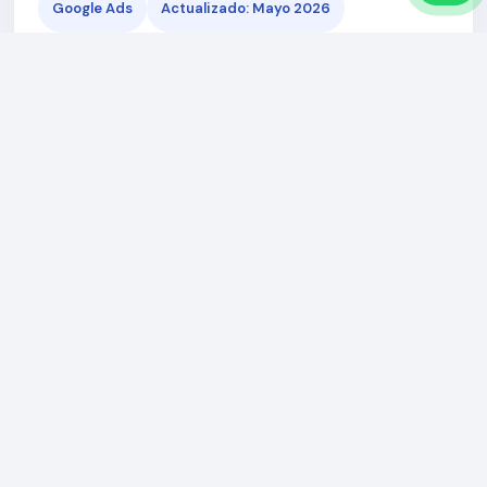
Google Ads
Actualizado: Mayo 2026
Guía para empresas
Aprende por qué una campaña de Google Ads
necesita una landing clara, rápida y enfocada
en conversión para no perder presupuesto.
La campaña no termina en el clic
Google Ads puede atraer usuarios con intención,
pero la conversión ocurre en la landing. Si la página
no responde rápido, no explica la oferta o no guía
al usuario, el presupuesto se puede perder en clics
que no generan contactos.