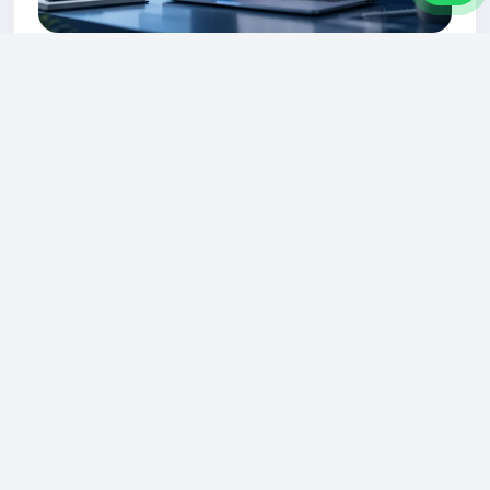
Contenido SEO
Actualizado: Mayo 2026
Guía para empresas
Cómo crear contenido SEO útil para empresas
de servicios, responder dudas reales y
conectar artículos con páginas comerciales.
El contenido SEO debe responder
dudas reales
Las empresas de servicios pueden atraer tráfico
útil creando artículos que respondan preguntas
frecuentes: precios, diferencias entre soluciones,