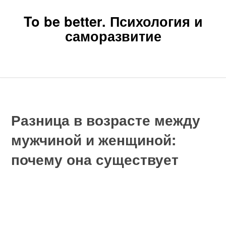
To be better. Психология и
саморазвитие
Главная
Новости
Статьи
Главная
»
Статьи
»
Разница в возрасте между мужчиной и женщиной:
почему она существует
Разница в возрасте между
мужчиной и женщиной:
почему она существует
Содержание
Разница в возрасте между мужчиной и женщиной:
почему она существует
Связанные вопросы и ответы
Как обычно возникает разница в возрасте между