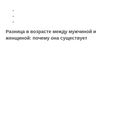
мужчиной и женщиной
Существует ли «золотая середина»?
Если старше мужчина
Если старше женщина
Разница в возрасте между мужчиной и
женщиной: почему она существует
H1
```
Разница в возрасте между мужчиной и женщиной
: почему
она существует
```
В нашем обществе часто можно встретить пары, в
которых мужчина старше женщины. Но почему так часто
бывает именно так, а не наоборот? В данной статье мы
попытаемся разобраться в причинах существования
такой разницы в возрасте между мужчиной и женщиной.