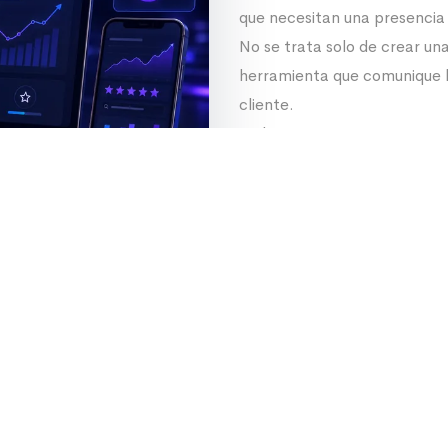
que necesitan una presencia d
No se trata solo de crear una
herramienta que comunique bi
cliente.
Trabajamos con una estructu
el mensaje principal, diseña
material preparado para uso
comunicación comercial.