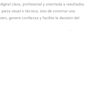
igital clara, profesional y orientada a resultados.
 pieza visual o técnica, sino de construir una
en, genere confianza y facilite la decisión del
ra ordenada: entendemos tu objetivo, definimos
mos una propuesta visual coherente y dejamos el
 real en web, campañas, redes sociales o