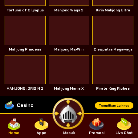
Fortune of Olympus
Mahjong Ways 2
Kirin Mahjong Ultra
Mahjong Princess
Mahjong MaxWin
Cleopatra Megaways
MAHJONG: ORIGIN 2
Mahjong Mania X
Pirate King Riches
Casino
Tampilkan Lainnya
Pragmatic Play LC
Playtech Casino
ALLBET
Home
Apps
Masuk
Promosi
Live Chat