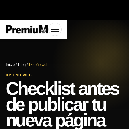
Inicio
/
Blog
/
Diseño web
DISEÑO WEB
Checklist antes
de publicar tu
nueva página