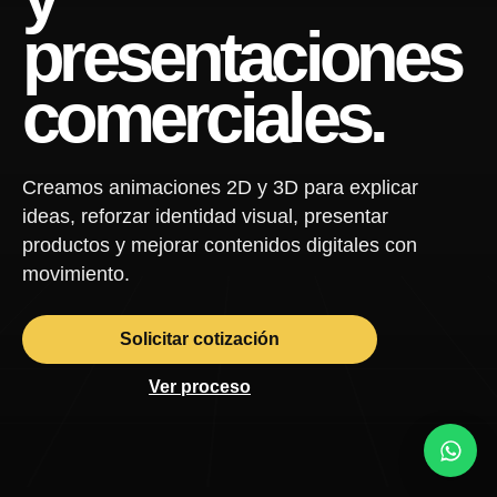
presentaciones
comerciales.
Creamos animaciones 2D y 3D para explicar
ideas, reforzar identidad visual, presentar
productos y mejorar contenidos digitales con
movimiento.
Solicitar cotización
Ver proceso