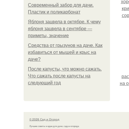
хор
Современный забор для дачи.
кр
Пластик и поликарбонат
со
Яблоня зацвела в октябре. К чему
из 
яблоня зацвела в сентябре —
приметы, значение
Средства от грызунов на даче. Как
избавиться от мышей и крыс на
даче?
После капусты, что можно сажать.
рас
Что сажать после капусты на
на о
следующий год
раск
© 2026 Сад и Огород
Лучшие советы и идеи для дачи, сада и огорода