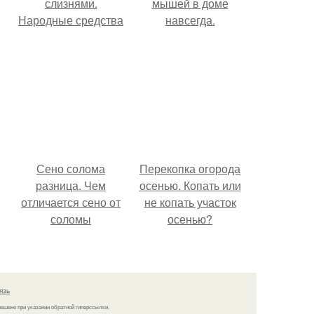
слизнями.
мышей в доме
Народные средства
навсегда.
а
Сено солома
Перекопка огорода
разница. Чем
осенью. Копать или
отличается сено от
не копать участок
соломы
осенью?
язь
решено при указании обратной гиперссылки.