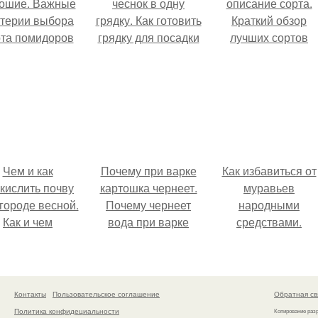
ошие. Важные
чеснок в одну
описание сорта.
итерии выбора
грядку. Как готовить
Краткий обзор
рта помидоров
грядку для посадки
лучших сортов
для теплицы
чеснока
черешни, вишни,
поликарбоната
сливы, рябины,
абрикоса и фундук
Чем и как
Почему при варке
Как избавиться от
кислить почву
картошка чернеет.
муравьев
городе весной.
Почему чернеет
народными
Как и чем
вода при варке
средствами.
ислить почву в
картофеля
Разновидности
огороде
домашних
муравьев
Контакты
Пользовательское соглашение
Обратная св
Политика конфидециальности
Копирование раз