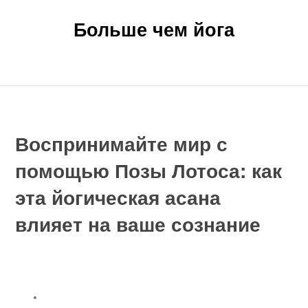
Больше чем йога
Главная
Новости
Статьи
Главная
»
Статьи
»
Воспринимайте мир с помощью Позы Лотоса: как
эта йогическая асана влияет на ваше сознание
Воспринимайте мир с
помощью Позы Лотоса: как
эта йогическая асана
влияет на ваше сознание
Содержание
Воспринимайте мир с помощью Позы Лотоса: как эта
йогическая асана влияет на ваше сознание
Что означает поза лотоса в йоге