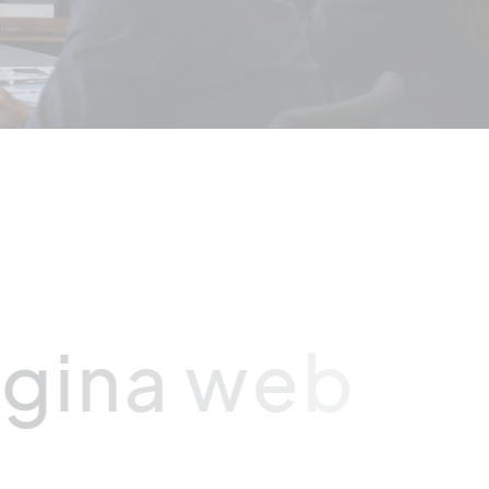
g
i
n
a
w
e
b
e
n
t
a
d
a
a