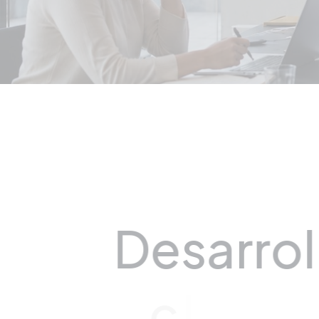
D
e
s
a
r
r
o
l
c
l
a
r
a
,
p
r