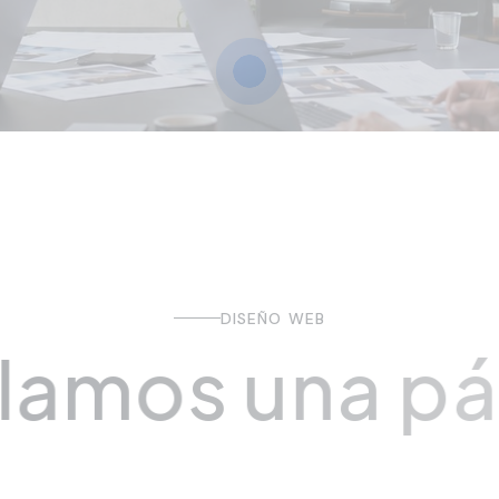
DISEÑO WEB
l
a
m
o
s
u
n
a
p
á
o
f
e
s
i
o
n
a
l
y
o
r
i