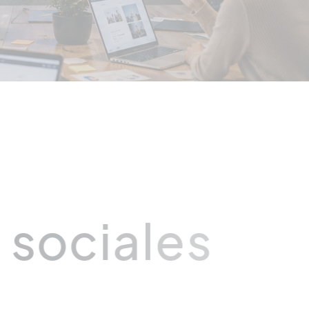
s
o
c
i
a
l
e
s
i
c
o
s