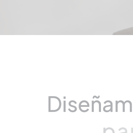
D
i
s
e
ñ
a
p
a
r