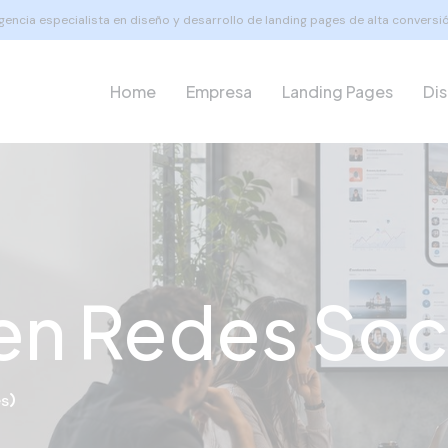
gencia especialista en diseño y desarrollo de landing pages de alta conversió
Home
Empresa
Landing Pages
Di
en Redes Soc
es