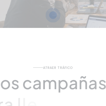
ATRAER TRÁFICO
m
o
s
c
a
m
p
a
ñ
a
s
a
l
l
e
g
a
r
a
p
ú
b
l