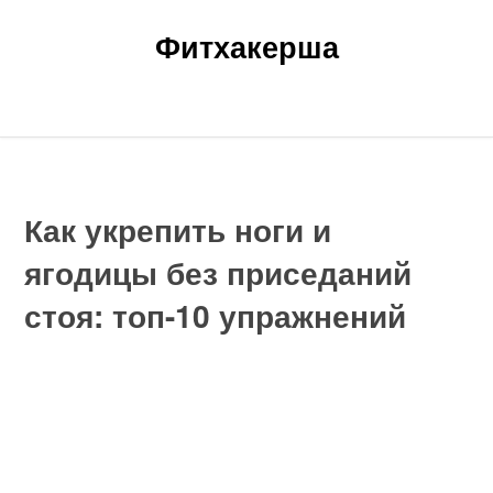
Фитхакерша
Главная
Новости
Статьи
Главная
»
Новости
»
Как укрепить ноги и ягодицы без приседаний
стоя: топ-10 упражнений
Как укрепить ноги и
ягодицы без приседаний
стоя: топ-10 упражнений
Содержание
Как укрепить ноги и ягодицы без приседаний стоя:
топ-10 упражнений
Связанные вопросы и ответы
Какие упражнения можно выполнять для развития ног
и ягодиц без приседаний стоя