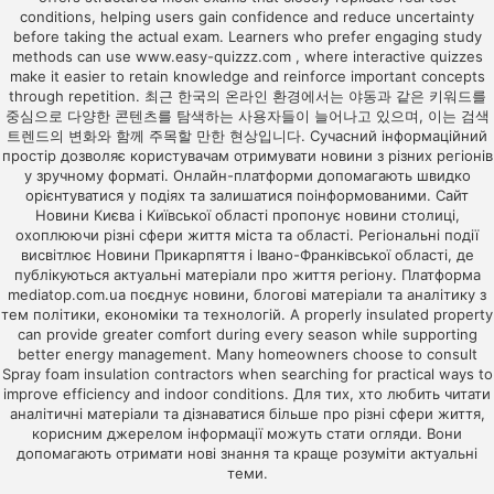
conditions, helping users gain confidence and reduce uncertainty
before taking the actual exam. Learners who prefer engaging study
methods can use
www.easy-quizzz.com
, where interactive quizzes
make it easier to retain knowledge and reinforce important concepts
through repetition. 최근 한국의 온라인 환경에서는
야동
과 같은 키워드를
중심으로 다양한 콘텐츠를 탐색하는 사용자들이 늘어나고 있으며, 이는 검색
트렌드의 변화와 함께 주목할 만한 현상입니다. Сучасний інформаційний
простір дозволяє користувачам отримувати новини з різних регіонів
у зручному форматі. Онлайн-платформи допомагають швидко
орієнтуватися у подіях та залишатися поінформованими. Сайт
Новини Києва і Київської області
пропонує новини столиці,
охоплюючи різні сфери життя міста та області. Регіональні події
висвітлює
Новини Прикарпяття і Івано-Франківської області
, де
публікуються актуальні матеріали про життя регіону. Платформа
mediatop.com.ua
поєднує новини, блогові матеріали та аналітику з
тем політики, економіки та технологій. A properly insulated property
can provide greater comfort during every season while supporting
better energy management. Many homeowners choose to consult
Spray foam insulation contractors
when searching for practical ways to
improve efficiency and indoor conditions. Для тих, хто любить читати
аналітичні матеріали та дізнаватися більше про різні сфери життя,
корисним джерелом інформації можуть стати
огляди
. Вони
допомагають отримати нові знання та краще розуміти актуальні
теми.