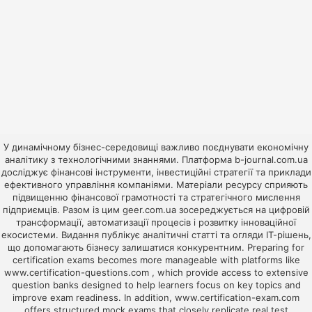
У динамічному бізнес-середовищі важливо поєднувати економічну
аналітику з технологічними знаннями. Платформа
b-journal.com.ua
досліджує фінансові інструменти, інвестиційні стратегії та приклади
ефективного управління компаніями. Матеріали ресурсу сприяють
підвищенню фінансової грамотності та стратегічного мислення
підприємців. Разом із цим
geer.com.ua
зосереджується на цифровій
трансформації, автоматизації процесів і розвитку інноваційної
екосистеми. Видання публікує аналітичні статті та огляди ІТ-рішень,
що допомагають бізнесу залишатися конкурентним. Preparing for
certification exams becomes more manageable with platforms like
www.certification-questions.com
, which provide access to extensive
question banks designed to help learners focus on key topics and
improve exam readiness. In addition,
www.certification-exam.com
offers structured mock exams that closely replicate real test