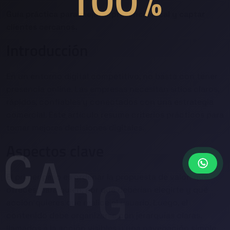
Guía práctica para mejorar presencia local y captar
clientes cercanos.
Introducción
En un entorno digital competitivo, no basta con tener
presencia online. Las empresas necesitan sitios claros,
rápidos, confiables y conectados con una estrategia
comercial. Este artículo resume criterios prácticos para
tomar mejores decisiones digitales.
C
A
Aspectos clave
R
G
A
N
El primer paso es ordenar la propuesta de valor: qué
D
ofreces, para quién, por qué deberían elegirte y qué
acción quieres que realice el usuario. Luego, el
contenido debe organizarse con jerarquías claras,
llamados a la acción visibles y una navegación simple.