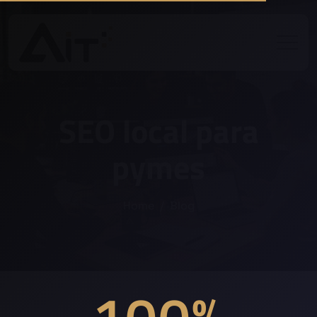
SEO local para
pymes
Home
Blog
100%