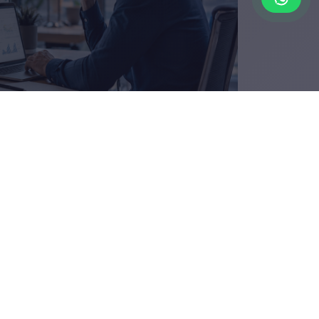
Qué problemas
esolvemos?
Usuarios que visitan pero no consultan