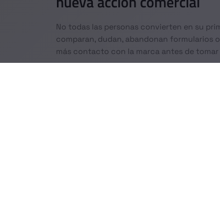
nueva acción comercial
No todas las personas convierten en su pri
comparan, dudan, abandonan formularios o
más contacto con la marca antes de tomar 
El remarketing permite volver a impactar a
más precisos, recordatorios, ofertas o con
la brecha entre interés y conversión.
Diseñamos campañas de remarketing para m
audiencias relevantes, mejorar recordación
que de otro modo se perderían.
¿Por qué trabajar
remarketing?
Porque suele ser más eficiente volver a