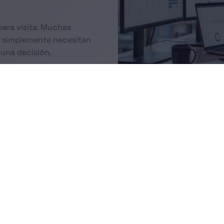
mera visita. Muchas
 simplemente necesitan
una decisión.
 esos usuarios con mensajes
tenidos que ayuden a cerrar
antener presencia frente a
 y recuperar oportunidades
¿Qué incluye nuestro
¿
servicio?
r
Definición de audiencias de remarketing