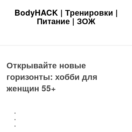
BodyHACK | Тренировки |
Питание | ЗОЖ
Главная
Новости
Статьи
Главная
»
Новости
»
Открывайте новые горизонты: хобби для женщин
55+
Открывайте новые
горизонты: хобби для
женщин 55+
Содержание
Открывайте новые горизонты: хобби для женщин 55+
Восточные танцы
Карвинг
Пэчворк